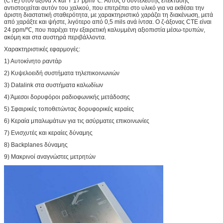
(CTE) στον άξονα Χ και Υ 17 ppm/℃. Αυτός ο συντελεστής επέκτασης
αντιστοιχείται αυτόν του χαλκού, που επιτρέπει στο υλικό για να εκθέσει την
άριστη διαστατική σταθερότητα, με χαρακτηριστικό χαράζει τη διακένωση, μετά
από χαράξτε και ψήστε, λιγότερο από 0,5 mils ανά ίντσα. Ο ζ-άξονας CTE είναι
24 ppm/℃, που παρέχει την εξαιρετική καλυμμένη αξιοπιστία μέσω-τρυπών,
ακόμη και στα αυστηρά περιβάλλοντα.
Χαρακτηριστικές εφαρμογές:
1) Αυτοκίνητο ραντάρ
2) Κυψελοειδή συστήματα τηλεπικοινωνιών
3) Datalink στα συστήματα καλωδίων
4) Άμεσοι δορυφόροι ραδιοφωνικής μετάδοσης
5) Σφαιρικές τοποθετώντας δορυφορικές κεραίες
6) Κεραία μπαλωμάτων για τις ασύρματες επικοινωνίες
7) Ενισχυτές και κεραίες δύναμης
8) Backplanes δύναμης
9) Μακρινοί αναγνώστες μετρητών