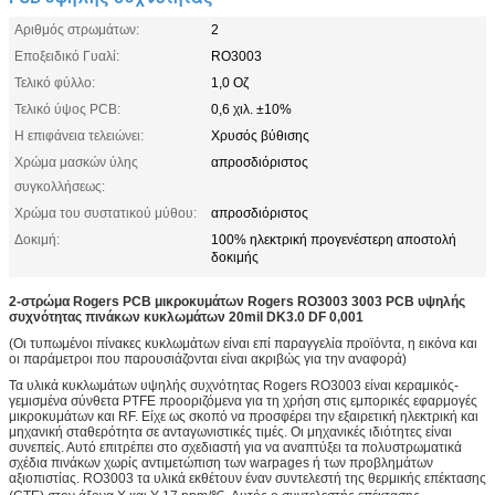
Αριθμός στρωμάτων:
2
Εποξειδικό Γυαλί:
RO3003
Τελικό φύλλο:
1,0 Οζ
Τελικό ύψος PCB:
0,6 χιλ. ±10%
Η επιφάνεια τελειώνει:
Χρυσός βύθισης
Χρώμα μασκών ύλης
απροσδιόριστος
συγκολλήσεως:
Χρώμα του συστατικού μύθου:
απροσδιόριστος
Δοκιμή:
100% ηλεκτρική προγενέστερη αποστολή
δοκιμής
2-στρώμα Rogers PCB μικροκυμάτων Rogers RO3003 3003 PCB υψηλής
συχνότητας πινάκων κυκλωμάτων 20mil DK3.0 DF 0,001
(Οι τυπωμένοι πίνακες κυκλωμάτων είναι επί παραγγελία προϊόντα, η εικόνα και
οι παράμετροι που παρουσιάζονται είναι ακριβώς για την αναφορά)
Τα υλικά κυκλωμάτων υψηλής συχνότητας Rogers RO3003 είναι κεραμικός-
γεμισμένα σύνθετα PTFE προοριζόμενα για τη χρήση στις εμπορικές εφαρμογές
μικροκυμάτων και RF. Είχε ως σκοπό να προσφέρει την εξαιρετική ηλεκτρική και
μηχανική σταθερότητα σε ανταγωνιστικές τιμές. Οι μηχανικές ιδιότητες είναι
συνεπείς. Αυτό επιτρέπει στο σχεδιαστή για να αναπτύξει τα πολυστρωματικά
σχέδια πινάκων χωρίς αντιμετώπιση των warpages ή των προβλημάτων
αξιοπιστίας. RO3003 τα υλικά εκθέτουν έναν συντελεστή της θερμικής επέκτασης