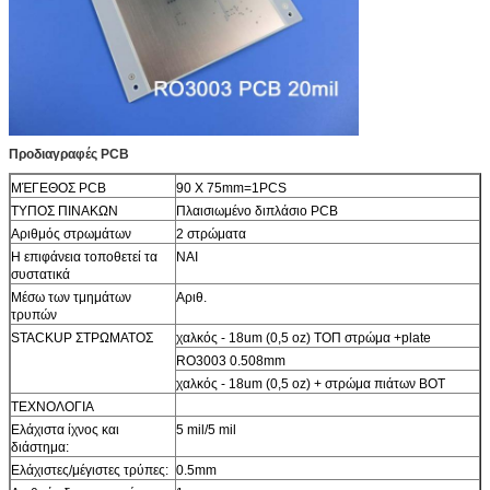
Προδιαγραφές PCB
ΜΈΓΕΘΟΣ PCB
90 Χ 75mm=1PCS
ΤΥΠΟΣ ΠΙΝΑΚΩΝ
Πλαισιωμένο διπλάσιο PCB
Αριθμός στρωμάτων
2 στρώματα
Η επιφάνεια τοποθετεί τα
ΝΑΙ
συστατικά
Μέσω των τμημάτων
Αριθ.
τρυπών
STACKUP ΣΤΡΩΜΑΤΟΣ
χαλκός - 18um (0,5 oz) ΤΟΠ στρώμα +plate
RO3003 0.508mm
χαλκός - 18um (0,5 oz) + στρώμα πιάτων BOT
ΤΕΧΝΟΛΟΓΙΑ
Ελάχιστα ίχνος και
5 mil/5 mil
διάστημα:
Ελάχιστες/μέγιστες τρύπες:
0.5mm