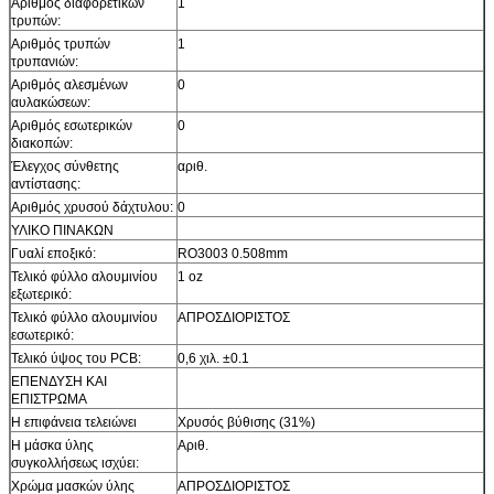
Αριθμός διαφορετικών
1
τρυπών:
Αριθμός τρυπών
1
τρυπανιών:
Αριθμός αλεσμένων
0
αυλακώσεων:
Αριθμός εσωτερικών
0
διακοπών:
Έλεγχος σύνθετης
αριθ.
αντίστασης:
Αριθμός χρυσού δάχτυλου:
0
ΥΛΙΚΟ ΠΙΝΑΚΩΝ
Γυαλί εποξικό:
RO3003 0.508mm
Τελικό φύλλο αλουμινίου
1 oz
εξωτερικό:
Τελικό φύλλο αλουμινίου
ΑΠΡΟΣΔΙΟΡΙΣΤΟΣ
εσωτερικό:
Τελικό ύψος του PCB:
0,6 χιλ. ±0.1
ΕΠΕΝΔΥΣΗ ΚΑΙ
ΕΠΙΣΤΡΩΜΑ
Η επιφάνεια τελειώνει
Χρυσός βύθισης (31%)
Η μάσκα ύλης
Αριθ.
συγκολλήσεως ισχύει:
Χρώμα μασκών ύλης
ΑΠΡΟΣΔΙΟΡΙΣΤΟΣ