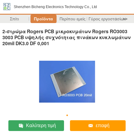
Shenzhen Bicheng Electronics Technology Co., Ltd
Σπίτι
Προϊόντα
Περίπου εμείς
Γύρος εργοστασίων
>>
2-στρώμα Rogers PCB μικροκυμάτων Rogers RO3003
3003 PCB υψηλής συχνότητας πινάκων κυκλωμάτων
20mil DK3.0 DF 0,001
Καλύτερη τιμή
επαφή