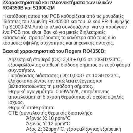
2Χαρακτηριστικά και πλεονεκτήματα των υλικών
συγκόλλησης
RO4350B και S1000-2M
Μασκές επίλυσης κάτω
Πράσινο
Η απόδοση αυτού του PCB καθορίζεται από τις μοναδικές
Ηλεκτρικές δοκιμές
100% δοκιμή πριν από τη μεταφορά
ιδιότητες του λαμινίτη RO4350B και του υλικού FR-4 υψηλής
Tg S1000-2M.Αυτά τα υλικά συνδυάζονται για να παράγουν
ένα PCB που είναι ιδανικό για μικτές διηλεκτρικές
κατασκευές, προσφέροντας το καλύτερο από τους δύο
κόσμους: υψηλής συχνότητας και μηχανικής αντοχής.
Βασικά χαρακτηριστικά του Rogers RO4350B:
Δηλεκτρική σταθερά (Dk): 3,48 ± 0,05 σε 10GHz/23°C,
εξασφαλίζοντας σταθερή διάδοση σήματος σε ευρύ φάσμα
συχνοτήτων.
Παράγοντας διάσπασης (Df): 0,0037 σε 10GHz/23°C,
ελαχιστοποιώντας την απώλεια ενέργειας και
βελτιστοποιώντας τη μετάδοση σήματος.
Θερμική αγωγιμότητα: 0,69W/m/K, επιτρέποντας
αποτελεσματική διάχυση θερμότητας σε σχέδια υψηλής
ισχύος.
Θερμική σταθερότητα:
CTE (συντελεστής θερμικής διαστολής):
Άξονας Χ: 10 ppm/°C
Άξονας Y: 12 ppm/°C
Αξός Z: 32ppm/°C, εξασφαλίζοντας εξαιρετική