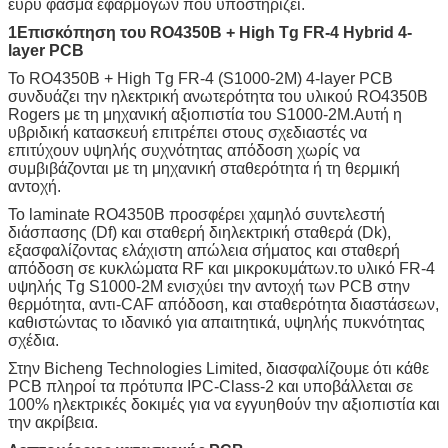
ευρύ φάσμα εφαρμογών που υποστηρίζει.
1Επισκόπηση του RO4350B + High Tg FR-4 Hybrid 4-
layer PCB
Το RO4350B + High Tg FR-4 (S1000-2M) 4-layer PCB
συνδυάζει την ηλεκτρική ανωτερότητα του υλικού RO4350B
Rogers με τη μηχανική αξιοπιστία του S1000-2M.Αυτή η
υβριδική κατασκευή επιτρέπει στους σχεδιαστές να
επιτύχουν υψηλής συχνότητας απόδοση χωρίς να
συμβιβάζονται με τη μηχανική σταθερότητα ή τη θερμική
αντοχή.
Το laminate RO4350B προσφέρει χαμηλό συντελεστή
διάσπασης (Df) και σταθερή διηλεκτρική σταθερά (Dk),
εξασφαλίζοντας ελάχιστη απώλεια σήματος και σταθερή
απόδοση σε κυκλώματα RF και μικροκυμάτων.το υλικό FR-4
υψηλής Tg S1000-2M ενισχύει την αντοχή των PCB στην
θερμότητα, αντι-CAF απόδοση, και σταθερότητα διαστάσεων,
καθιστώντας το ιδανικό για απαιτητικά, υψηλής πυκνότητας
σχέδια.
Στην Bicheng Technologies Limited, διασφαλίζουμε ότι κάθε
PCB πληροί τα πρότυπα IPC-Class-2 και υποβάλλεται σε
100% ηλεκτρικές δοκιμές για να εγγυηθούν την αξιοπιστία και
την ακρίβεια.