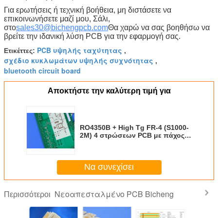
Για ερωτήσεις ή τεχνική βοήθεια, μη διστάσετε να
επικοινωνήσετε μαζί μου, Σάλι,
στο
sales30@bichengpcb.com
Θα χαρώ να σας βοηθήσω να
βρείτε την ιδανική λύση PCB για την εφαρμογή σας.
PCB υψηλής ταχύτητας
Ετικέττες:
,
σχέδιο κυκλωμάτων υψηλής συχνότητας
,
bluetooth circuit board
Αποκτήστε την καλύτερη τιμή για
RO4350B + High Tg FR-4 (S1000-
2M) 4 στρώσεων PCB με πάχος
1,5 mm: Μια λύση υβριδικών PCB
υψηλής απόδοσης από την
Bicheng Technologies Limited
Να συνεχίσει
Νεοαπεσταλμένο PCB Bicheng
Περισσότεροι