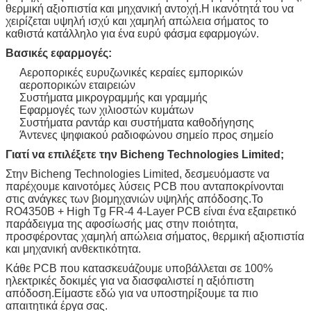
θερμική αξιοπιστία και μηχανική αντοχή.Η ικανότητά του να
χειρίζεται υψηλή ισχύ και χαμηλή απώλεια σήματος το
καθιστά κατάλληλο για ένα ευρύ φάσμα εφαρμογών.
Βασικές εφαρμογές:
Αεροπορικές ευρυζωνικές κεραίες εμπορικών
αεροπορικών εταιρειών
Συστήματα μικρογραμμής και γραμμής
Εφαρμογές των χιλιοστών κυμάτων
Συστήματα ραντάρ και συστήματα καθοδήγησης
Άντενες ψηφιακού ραδιοφώνου σημείο προς σημείο
Γιατί να επιλέξετε την Bicheng Technologies Limited;
Στην Bicheng Technologies Limited, δεσμευόμαστε να
παρέχουμε καινοτόμες λύσεις PCB που ανταποκρίνονται
στις ανάγκες των βιομηχανιών υψηλής απόδοσης.Το
RO4350B + High Tg FR-4 4-Layer PCB είναι ένα εξαιρετικό
παράδειγμα της αφοσίωσής μας στην ποιότητα,
προσφέροντας χαμηλή απώλεια σήματος, θερμική αξιοπιστία
και μηχανική ανθεκτικότητα.
Κάθε PCB που κατασκευάζουμε υποβάλλεται σε 100%
ηλεκτρικές δοκιμές για να διασφαλιστεί η αξιόπιστη
απόδοση.Είμαστε εδώ για να υποστηρίξουμε τα πιο
απαιτητικά έργα σας.