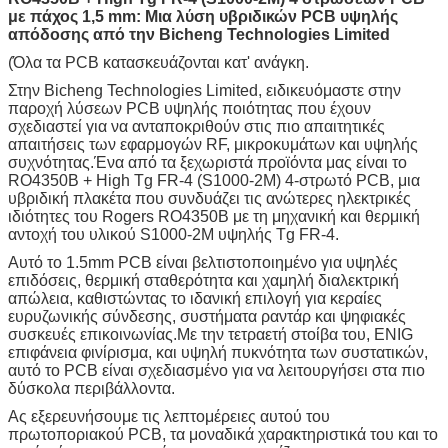
με πάχος 1,5 mm: Μια λύση υβριδικών PCB υψηλής
απόδοσης από την Bicheng Technologies Limited
(Όλα τα PCB κατασκευάζονται κατ' ανάγκη.
Στην Bicheng Technologies Limited, ειδικευόμαστε στην
παροχή λύσεων PCB υψηλής ποιότητας που έχουν
σχεδιαστεί για να ανταποκριθούν στις πιο απαιτητικές
απαιτήσεις των εφαρμογών RF, μικροκυμάτων και υψηλής
συχνότητας.Ένα από τα ξεχωριστά προϊόντα μας είναι το
RO4350B + High Tg FR-4 (S1000-2M) 4-στρωτό PCB, μια
υβριδική πλακέτα που συνδυάζει τις ανώτερες ηλεκτρικές
ιδιότητες του Rogers RO4350B με τη μηχανική και θερμική
αντοχή του υλικού S1000-2M υψηλής Tg FR-4.
Αυτό το 1.5mm PCB είναι βελτιστοποιημένο για υψηλές
επιδόσεις, θερμική σταθερότητα και χαμηλή διαλεκτρική
απώλεια, καθιστώντας το ιδανική επιλογή για κεραίες
ευρυζωνικής σύνδεσης, συστήματα ραντάρ και ψηφιακές
συσκευές επικοινωνίας.Με την τετραετή στοίβα του, ENIG
επιφάνεια φινίρισμα, και υψηλή πυκνότητα των συστατικών,
αυτό το PCB είναι σχεδιασμένο για να λειτουργήσει στα πιο
δύσκολα περιβάλλοντα.
Ας εξερευνήσουμε τις λεπτομέρειες αυτού του
πρωτοποριακού PCB, τα μοναδικά χαρακτηριστικά του και το