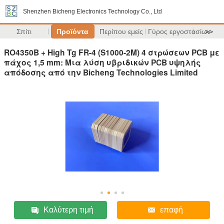
Shenzhen Bicheng Electronics Technology Co., Ltd
Σπίτι
Προϊόντα
Περίπου εμείς
Γύρος εργοστασίων
>>
RO4350B + High Tg FR-4 (S1000-2M) 4 στρώσεων PCB με
πάχος 1,5 mm: Μια λύση υβριδικών PCB υψηλής
απόδοσης από την Bicheng Technologies Limited
Καλύτερη τιμή
επαφή