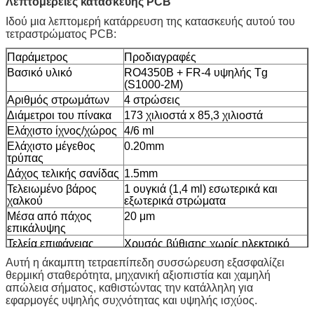
Λεπτομέρειες κατασκευής PCB
Ιδού μια λεπτομερή κατάρρευση της κατασκευής αυτού του
τετραστρώματος PCB:
Παράμετρος
Προδιαγραφές
Βασικό υλικό
RO4350B + FR-4 υψηλής Tg
(S1000-2M)
Αριθμός στρωμάτων
4 στρώσεις
Διάμετροι του πίνακα
173 χιλιοστά x 85,3 χιλιοστά
Ελάχιστο ίχνος/χώρος
4/6 ml
Ελάχιστο μέγεθος
0.20mm
τρύπας
Δάχος τελικής σανίδας
1.5mm
Τελειωμένο βάρος
1 ουγκιά (1,4 ml) εσωτερικά και
χαλκού
εξωτερικά στρώματα
Μέσα από πάχος
20 μm
επικάλυψης
Τελεία επιφάνειας
Χρυσός βύθισης χωρίς ηλεκτρικό
νικέλιο (ENIG)
Αυτή η άκαμπτη τετραεπίπεδη συσσώρευση εξασφαλίζει
Πιο ψηλά σε μεταξένια
Λευκό
θερμική σταθερότητα, μηχανική αξιοπιστία και χαμηλή
οθόνη
απώλεια σήματος, καθιστώντας την κατάλληλη για
Πυκνωτή οδοντόκρεμα
Πράσινο
εφαρμογές υψηλής συχνότητας και υψηλής ισχύος.
Πάνω μάσκα
Πράσινο