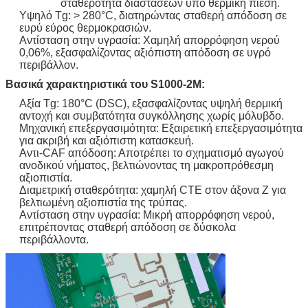
σταθερότητα διαστάσεων υπό θερμική πίεση.
Υψηλό Tg: > 280°C, διατηρώντας σταθερή απόδοση σε
ευρύ εύρος θερμοκρασιών.
Αντίσταση στην υγρασία: Χαμηλή απορρόφηση νερού
0,06%, εξασφαλίζοντας αξιόπιστη απόδοση σε υγρό
περιβάλλον.
Βασικά χαρακτηριστικά του S1000-2M:
Αξία Tg: 180°C (DSC), εξασφαλίζοντας υψηλή θερμική
αντοχή και συμβατότητα συγκόλλησης χωρίς μόλυβδο.
Μηχανική επεξεργασιμότητα: Εξαιρετική επεξεργασιμότητα
για ακριβή και αξιόπιστη κατασκευή.
Αντι-CAF απόδοση: Αποτρέπει το σχηματισμό αγωγού
ανοδικού νήματος, βελτιώνοντας τη μακροπρόθεσμη
αξιοπιστία.
Διαμετρική σταθερότητα: χαμηλή CTE στον άξονα Z για
βελτιωμένη αξιοπιστία της τρύπας.
Αντίσταση στην υγρασία: Μικρή απορρόφηση νερού,
επιτρέποντας σταθερή απόδοση σε δύσκολα
περιβάλλοντα.