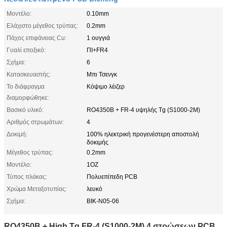
Μοντέλο:
0.10mm
Ελάχιστο μέγεθος τρύπας:
0.2mm
Πάχος επιφάνειας Cu:
1 ουγγιά
Γυαλί εποξικό:
ΠΙ+FR4
Σχήμα:
6
Κατασκευαστής:
Μπι Τσενγκ
Το διάφραγμα
Κόψιμο λέιζερ
διαμορφώθηκε:
Βασικό υλικό:
RO4350B + FR-4 υψηλής Tg (S1000-2M)
Αριθμός στρωμάτων:
4
Δοκιμή:
100% ηλεκτρική προγενέστερη αποστολή
δοκιμής
Μέγεθος τρύπας:
0.2mm
Μοντέλο:
1ΟZ
Τύπος πλάκας:
Πολυεπίπεδη PCB
Χρώμα Μεταξοτυπίας:
λευκό
Σχήμα:
ΒΙΚ-Ν05-06
RO4350B + High Tg FR-4 (S1000-2M) 4 στρώσεων PCB