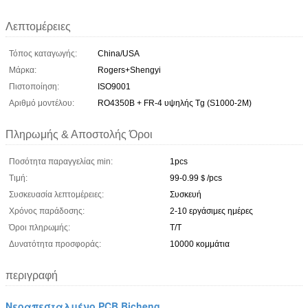
Λεπτομέρειες
Τόπος καταγωγής:
China/USA
Μάρκα:
Rogers+Shengyi
Πιστοποίηση:
ISO9001
Αριθμό μοντέλου:
RO4350B + FR-4 υψηλής Tg (S1000-2M)
Πληρωμής & Αποστολής Όροι
Ποσότητα παραγγελίας min:
1pcs
Τιμή:
99-0.99＄/pcs
Συσκευασία λεπτομέρειες:
Συσκευή
Χρόνος παράδοσης:
2-10 εργάσιμες ημέρες
Όροι πληρωμής:
Τ/Τ
Δυνατότητα προσφοράς:
10000 κομμάτια
περιγραφή
Νεοαπεσταλμένο PCB Bicheng